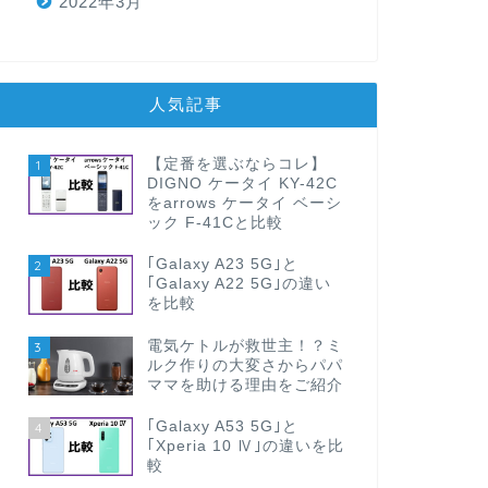
2022年3月
人気記事
【定番を選ぶならコレ】
1
DIGNO ケータイ KY-42C
をarrows ケータイ ベーシ
ック F-41Cと比較
｢Galaxy A23 5G｣と
2
｢Galaxy A22 5G｣の違い
を比較
電気ケトルが救世主！？ミ
3
ルク作りの大変さからパパ
ママを助ける理由をご紹介
｢Galaxy A53 5G｣と
4
｢Xperia 10 Ⅳ｣の違いを比
較