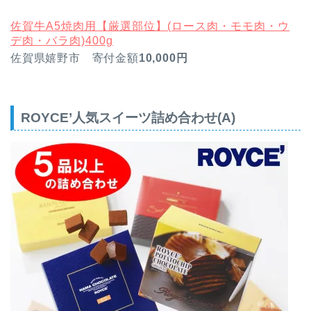
佐賀牛A5焼肉用【厳選部位】(ロース肉・モモ肉・ウ
デ肉・バラ肉)400g
佐賀県嬉野市 寄付金額
10,000円
ROYCE’人気スイーツ詰め合わせ(A)