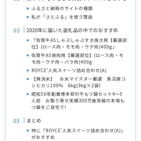
ふるさと納税のサイトの種類
私が「さとふる」を使う理由
2020年に届いた返礼品の中でのおすすめ
「佐賀牛A5しゃぶしゃぶすき焼き用【厳選部
位】(ロース肉・モモ肉・ウデ肉)400g」
佐賀牛A5焼肉用【厳選部位】(ロース肉・モ
モ肉・ウデ肉・バラ肉)400g
ROYCE’人気スイーツ詰め合わせ(A)
【無洗米】 お米マイスター厳選 魚沼産コ
シヒカリ100% 6kg(3kg×2袋)
昭和56年創業博多若杉牛もつ鍋セット4～5
人前 お取り寄せ実績300万食突破の本場も
つ鍋をご自宅で!
まとめ
特に「ROYCE’人気スイーツ詰め合わせ(A)」
がおすすめ