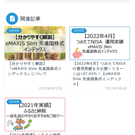
関連記事
投資/節税
投資/節税
【分かりやすく解説】
【2022年4月】つみたてNISA
『eMAXIS Slim 先進国株式イ
の運用実績を大公開！リター
ンデックス』について
ンは+37.03%！【eMAXIS
Slim 先進国株式インデック
ス】
2022年6月12日
2022年5月6日
投資/節税