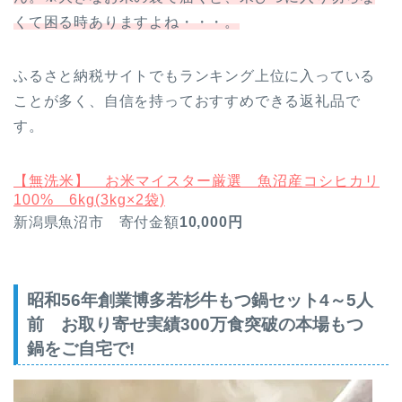
くて困る時ありますよね・・・。
ふるさと納税サイトでもランキング上位に入っている
ことが多く、自信を持っておすすめできる返礼品で
す。
【無洗米】 お米マイスター厳選 魚沼産コシヒカリ
100% 6kg(3kg×2袋)
新潟県魚沼市 寄付金額
10,000円
昭和56年創業博多若杉牛もつ鍋セット4～5人
前 お取り寄せ実績300万食突破の本場もつ
鍋をご自宅で!